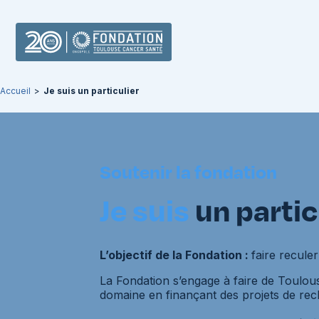
Accueil
>
Je suis un particulier
Soutenir la fondation
Je suis
un partic
L’objectif de la Fondation :
faire recule
La Fondation s’engage à faire de Toulou
domaine en finançant des projets de rec