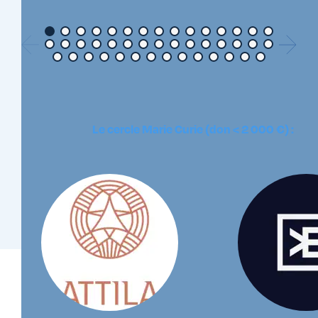
Le cercle Marie Curie (don < 2 000 €) :