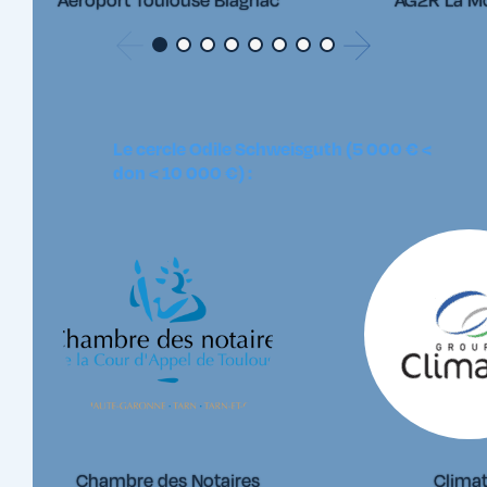
Le cercle Odile Schweisguth (5 000 € <
don < 10 000 €) :
Chambre des Notaires
Clima