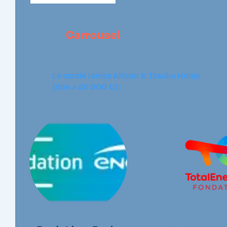
Carrousel
Le cercle James Allison & Tasuku Honjo
(don > 20 000 €) :