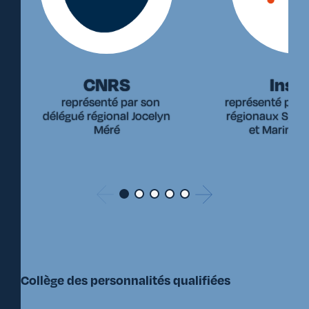
CNRS
Inse
représenté par son
représenté par 
délégué régional Jocelyn
régionaux Sylva
Méré
et Marine S
Collège des personnalités qualifiées