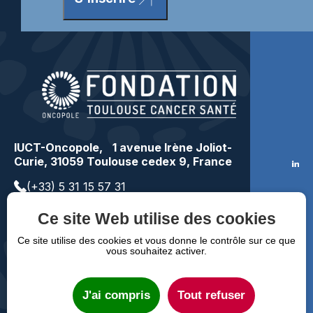
IUCT-Oncopole, 1 avenue Irène Joliot-
Curie, 31059 Toulouse cedex 9, France
(+33) 5 31 15 57 31
contact@toulousecancer.fr
Ce site Web utilise des cookies
Faire un don
Ce site utilise des cookies et vous donne le contrôle sur ce que
vous souhaitez activer.
Mentions légales
RGPD
FAQ
J'ai compris
Tout refuser