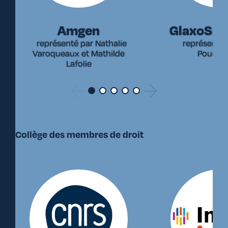
Amgen
GlaxoSmi
représenté par Nathalie
représenté p
Varoqueaux et Mathilde
Poudev
Lafolie
Collège des membres de droit