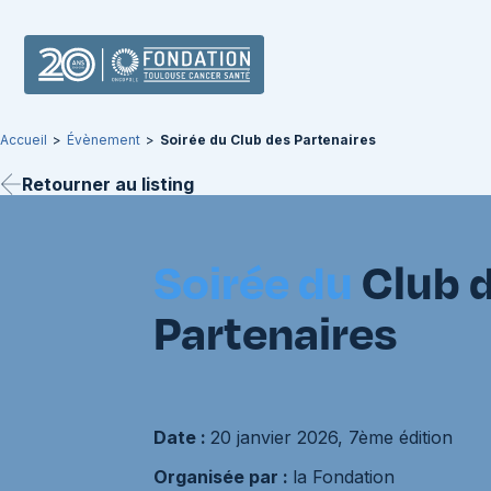
Accueil
>
Évènement
>
Soirée du Club des Partenaires
Retourner au listing
Soirée du
Club 
Partenaires
Date :
20 janvier 2026, 7ème édition
Organisée par :
la Fondation