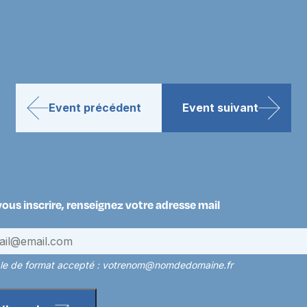
Event précédent
Event suivant
vous inscrire, renseignez votre adresse mail
e de format accepté : votrenom@nomdedomaine.fr