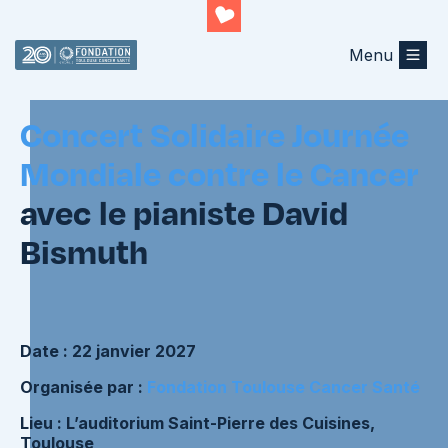
Menu
Retourner au listing
Concert Solidaire Journée
Mondiale contre le Cancer
avec le pianiste David
Bismuth
Date :
22 janvier 2027
Organisée par :
Fondation Toulouse Cancer Santé
Lieu : L’auditorium Saint-Pierre des Cuisines,
Toulouse