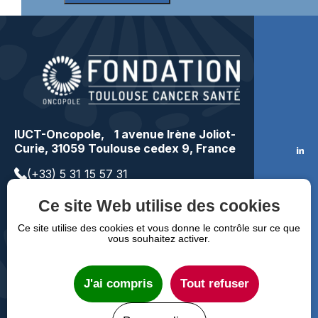
IUCT-Oncopole, 1 avenue Irène Joliot-
Curie, 31059 Toulouse cedex 9, France
(+33) 5 31 15 57 31
contact@toulousecancer.fr
Ce site Web utilise des cookies
Faire un don
Ce site utilise des cookies et vous donne le contrôle sur ce que
vous souhaitez activer.
Mentions légales
RGPD
FAQ
J'ai compris
Tout refuser