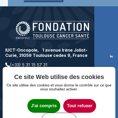
IUCT-Oncopole, 1 avenue Irène Joliot-
Curie, 31059 Toulouse cedex 9, France
(+33) 5 31 15 57 31
contact@toulousecancer.fr
Ce site Web utilise des cookies
Faire un don
Ce site utilise des cookies et vous donne le contrôle sur ce que
vous souhaitez activer.
Mentions légales
RGPD
FAQ
J'ai compris
Tout refuser