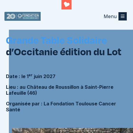
Menu
Retourner au listing
Grande Table Solidaire
d’Occitanie édition du Lot
er
Date : l
e 1
juin 2027
Lieu : au Château de Roussillon à Saint-Pierre
Lafeuille (46)
Organisée par : La Fondation Toulouse Cancer
Santé