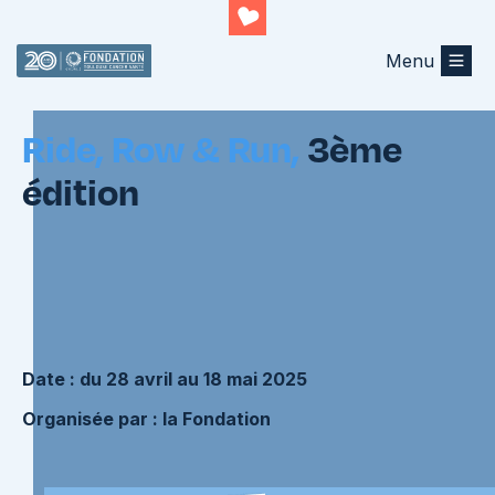
Menu
Retourner au listing
Ride, Row & Run,
3ème
édition
Date : du 28 avril au 18 mai 2025
Organisée par : la Fondation