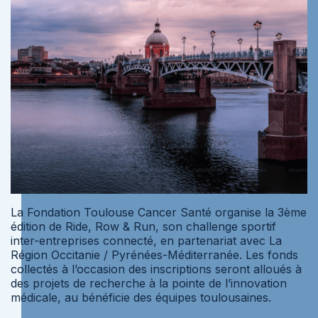
La Fondation Toulouse Cancer Santé organise la 3ème
édition de Ride, Row & Run, son challenge sportif
inter-entreprises connecté, en partenariat avec La
Région Occitanie / Pyrénées-Méditerranée. Les fonds
collectés à l’occasion des inscriptions seront alloués à
des projets de recherche à la pointe de l’innovation
médicale, au bénéficie des équipes toulousaines.