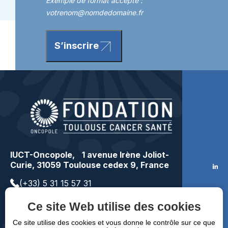
Exemple de format accepté :
votrenom@nomdedomaine.fr
S’inscrire
IUCT-Oncopole, 1 avenue Irène Joliot-
Curie, 31059 Toulouse cedex 9, France
(+33) 5 31 15 57 31
contact@toulousecancer.fr
Ce site Web utilise des cookies
Faire un don
Ce site utilise des cookies et vous donne le contrôle sur ce que