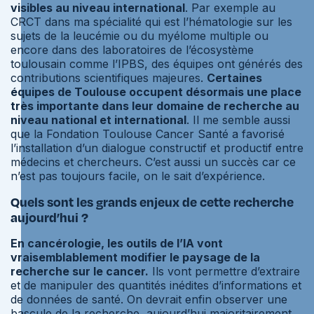
visibles au niveau international
. Par exemple au
CRCT dans ma spécialité qui est l’hématologie sur les
sujets de la leucémie ou du myélome multiple ou
encore dans des laboratoires de l’écosystème
toulousain comme l’IPBS, des équipes ont générés des
contributions scientifiques majeures.
Certaines
équipes de Toulouse occupent désormais une place
très importante dans leur domaine de recherche au
niveau national et international
. Il me semble aussi
que la Fondation Toulouse Cancer Santé a favorisé
l’installation d’un dialogue constructif et productif entre
médecins et chercheurs. C’est aussi un succès car ce
n’est pas toujours facile, on le sait d’expérience.
Quels sont les grands enjeux de cette recherche
aujourd’hui ?
En cancérologie, les outils de l’IA vont
vraisemblablement modifier le paysage de la
recherche sur le cancer.
Ils vont permettre d’extraire
et de manipuler des quantités inédites d’informations et
de données de santé. On devrait enfin observer une
bascule de la recherche, aujourd’hui majoritairement