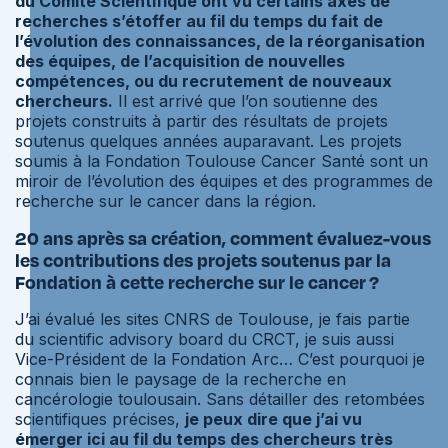
du Comité Scientifique ont vu certains axes de
recherches s’étoffer au fil du temps du fait de
l’évolution des connaissances, de la réorganisation
des équipes, de l’acquisition de nouvelles
compétences, ou du recrutement de nouveaux
chercheurs.
Il est arrivé que l’on soutienne des
projets construits à partir des résultats de projets
soutenus quelques années auparavant. Les projets
soumis à la Fondation Toulouse Cancer Santé sont un
miroir de l’évolution des équipes et des programmes de
recherche sur le cancer dans la région.
20 ans après sa création, comment évaluez-vous
les contributions des projets soutenus par la
Fondation à cette recherche sur le cancer ?
J’ai évalué les sites CNRS de Toulouse, je fais partie
du scientific advisory board du CRCT, je suis aussi
Vice-Président de la Fondation Arc… C’est pourquoi je
connais bien le paysage de la recherche en
cancérologie toulousain. Sans détailler des retombées
scientifiques précises,
je peux dire que j’ai vu
émerger ici au fil du temps des chercheurs très