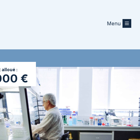
Menu
alloué :
000 €