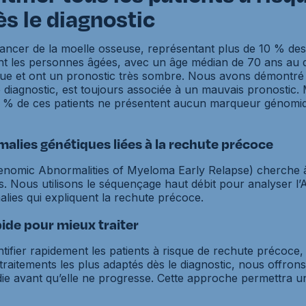
s le diagnostic
ncer de la moelle osseuse, représentant plus de 10 % des
t les personnes âgées, avec un âge médian de 70 ans au di
ique et ont un pronostic très sombre. Nous avons démontré
e diagnostic, est toujours associée à un mauvais pronostic.
60 % de ces patients ne présentent aucun marqueur génom
omalies génétiques liées à la rechute précoce
nomic Abnormalities of Myeloma Early Relapse) cherche à 
. Nous utilisons le séquençage haut débit pour analyser l
lies qui expliquent la rechute précoce.
ide pour mieux traiter
tifier rapidement les patients à risque de rechute précoce,
traitements les plus adaptés dès le diagnostic, nous offron
die avant qu’elle ne progresse. Cette approche permettra u