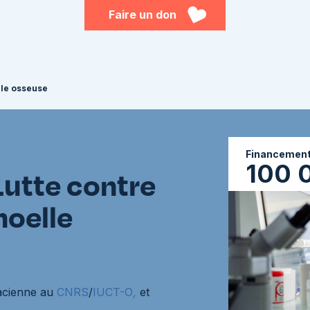
Faire un don
lle osseuse
Financement 
100 
utte contre
moelle
acienne au
CNRS
/
IUCT-O
,
et