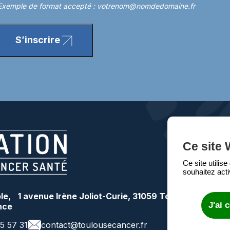
Exemple de format accepté : votrenom@nomdedomaine.fr
S’inscrire
Ce site 
Ce site utilis
souhaitez acti
e, 1 avenue Irène Joliot-Curie, 31059 Toulouse
J'ai 
nce
15 57 31
contact@toulousecancer.fr