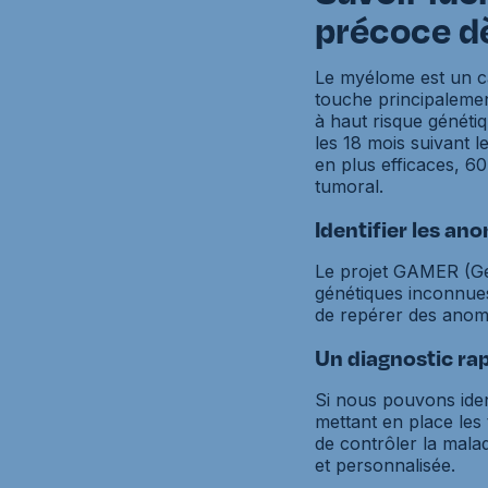
précoce dè
Le myélome est un ca
touche principalemen
à haut risque génét
les 18 mois suivant l
en plus efficaces, 
tumoral.
Identifier les an
Le projet GAMER (Ge
génétiques inconnues
de repérer des anoma
Un diagnostic rap
Si nous pouvons iden
mettant en place les 
de contrôler la mala
et personnalisée.