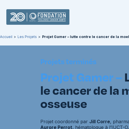
Accueil
>
Les Projets
>
Projet Gamer – lutte contre le cancer de la moe
Projets terminés
Projet Gamer –
L
le cancer de la 
osseuse
Projet coordonné par
Jill Corre
, pharm
Aurore Perrot,
hématologue à l’IUCT-O.