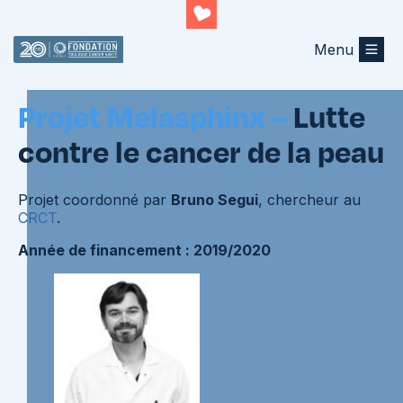
Menu
Projets terminés
Projet Melasphinx –
Lutte
contre le cancer de la peau
Projet coordonné par
Bruno Segui
, chercheur au
CRCT
.
Année de financement : 2019/2020