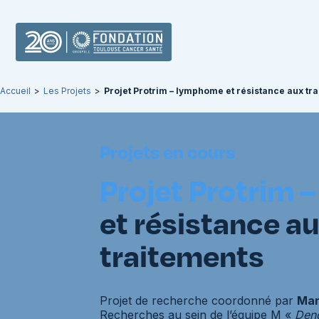
Accueil
>
Les Projets
>
Projet Protrim – lymphome et résistance aux tr
Projets en cours
Projet Protrim –
et résistance a
traitements
Projet de recherche coordonné par
Man
Recherches au sein de l’équipe M «
Dend