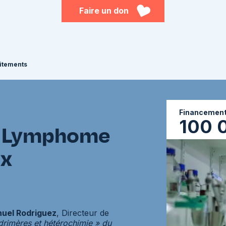
Faire un don
aitements
Financement 
100 
Lymphome
ux
uel Rodriguez
, Directeur de
rimères et hétérochimie » du