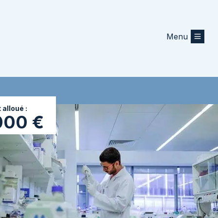
Menu
alloué :
000 €