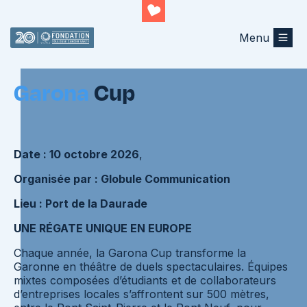
Menu
Retourner au listing
Garona
Cup
Date :
10 octobre
2026
,
Organisée par :
Globule Communication
Lieu :
Port de la Daurade
UNE RÉGATE UNIQUE EN EUROPE
Chaque année, la Garona Cup transforme la
Garonne en théâtre de duels spectaculaires. Équipes
mixtes composées d’étudiants et de collaborateurs
d’entreprises locales s’affrontent sur 500 mètres,