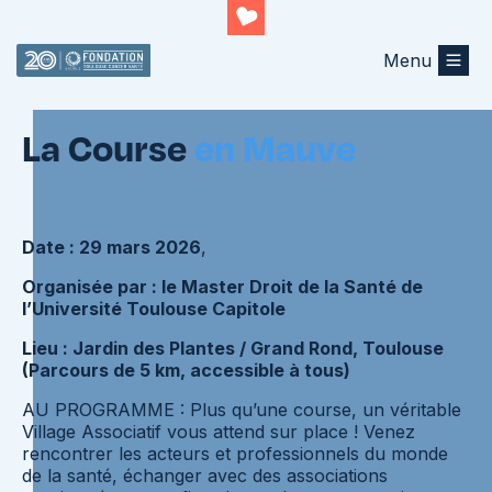
Menu
Retourner au listing
La Course
en Mauve
Date : 29 mars 2026
,
Organisée par :
le Master Droit de la Santé de
l’Université Toulouse Capitole
Lieu : Jardin des Plantes / Grand Rond, Toulouse
(Parcours de 5 km, accessible à tous)
AU PROGRAMME : Plus qu’une course, un véritable
Village Associatif vous attend sur place ! Venez
rencontrer les acteurs et professionnels du monde
de la santé, échanger avec des associations