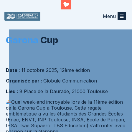
Menu
Retourner au listing
Garona
Cup
Date :
11 octobre 2025, 12ème édition
Organisée par :
Globule Communication
Lieu :
8 Place de la Daurade, 31000 Toulouse
Quel week-end incroyable lors de la 11ème édition
de la Garona Cup à Toulouse. Cette régate
emblématique a vu les étudiants des Grandes Écoles
(Enac, ENVT, INP Toulouse, INSA, Ecole de Purpan,
IPSA, Isae Supaero, TBS Education) s’affronter avec
passion sur la Garonne.