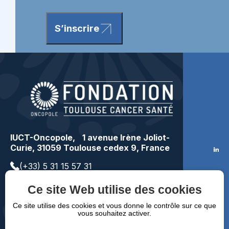
S’inscrire
IUCT-Oncopole, 1 avenue Irène Joliot-
Curie, 31059 Toulouse cedex 9, France
(+33) 5 31 15 57 31
contact@toulousecancer.fr
Ce site Web utilise des cookies
Faire un don
Ce site utilise des cookies et vous donne le contrôle sur ce que
vous souhaitez activer.
Mentions légales