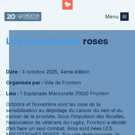
Menu
Retourner au listing
Les moustaches
roses
Date :
4 octobre 2025, 4ème édition
Organisée par :
Ville de Fronton
Lieu :
1 Esplanade Marcorelle 31620 Fronton
​Octobre et Novembre sont les mois de la
sensibilisation au dépistage du cancer du sein et du
cancer de la prostate. Sous l’impulsion des Rouillés,
l’association de vétérans du rugby, Fronton a décidé
d’en faire un seul combat. Ainsi sont nées LES
MOUSTACHES ROSES. Sur une demi-journée, le