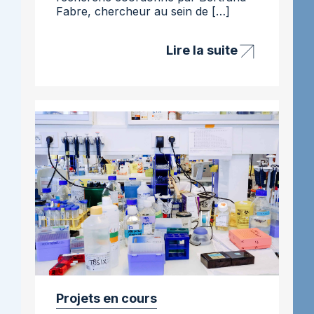
Fabre, chercheur au sein de […]
Lire la suite
Projet
Micropanc
–
lutte
contre
le
cancer
du
pancréas
Projets en cours