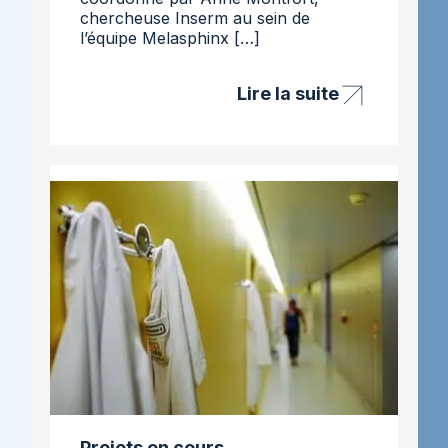
chercheuse Inserm au sein de
l’équipe Melasphinx […]
Lire la suite
Projet
B-
Tactic
–
résistance
aux
traitements
Projets en cours