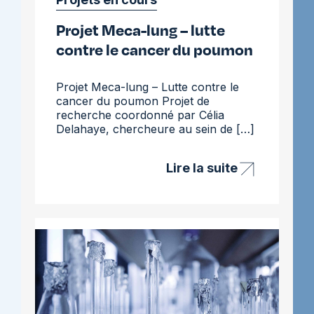
Projet Meca-lung – lutte
contre le cancer du poumon
Projet Meca-lung – Lutte contre le
cancer du poumon Projet de
recherche coordonné par Célia
Delahaye, chercheure au sein de […]
Lire la suite
Projet
Meca-
lung
–
lutte
contre
le
cancer
du
poumon