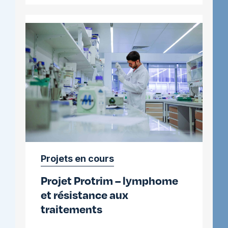
–
résistance
aux
traitements
Projets en cours
Projet Protrim – lymphome
et résistance aux
traitements