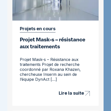
Projets en cours
Projet Mask-s – résistance
aux traitements
Projet Mask-s – Résistance aux
traitements Projet de recherche
coordonné par Roxana Khazen,
chercheuse Inserm au sein de
l’équipe DynAct […]
Lire la suite
Projet
Mask-
s
–