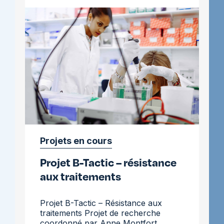
résistance
aux
traitements
Projets en cours
Projet B-Tactic – résistance
aux traitements
Projet B-Tactic – Résistance aux
traitements Projet de recherche
coordonné par Anne Montfort,