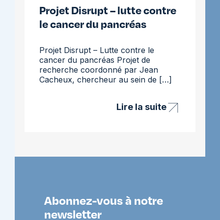
Projet Disrupt – lutte contre
le cancer du pancréas
Projet Disrupt – Lutte contre le
cancer du pancréas Projet de
recherche coordonné par Jean
Cacheux, chercheur au sein de […]
Lire la suite
Projet
Disrupt
–
lutte
contre
le
cancer
du
pancréas
Abonnez-vous à notre
newsletter