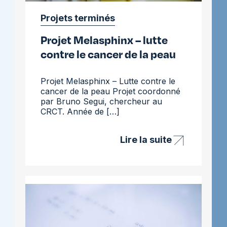
Projets terminés
Projet Melasphinx – lutte
contre le cancer de la peau
Projet Melasphinx – Lutte contre le
cancer de la peau Projet coordonné
par Bruno Segui, chercheur au
CRCT. Année de […]
Lire la suite
Projet
Melasphinx
–
lutte
contre
le
cancer
de
la