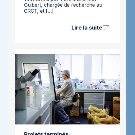
Guibert, chargée de recherche au
CRCT, et […]
Lire la suite
Projet
Pacmine
–
lutte
contre
le
cancer
du
pancréas
Projets terminés