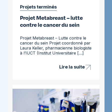
Projets terminés
Projet Metabreast – lutte
contre le cancer du sein
Projet Metabreast – Lutte contre le
cancer du sein Projet coordonné par
Laura Keller, pharmacienne biologiste
à l’IUCT (Institut Universitaire […]
Lire la suite
Projet
Metabreast
–
lutte
contre
le
cancer
du
sein