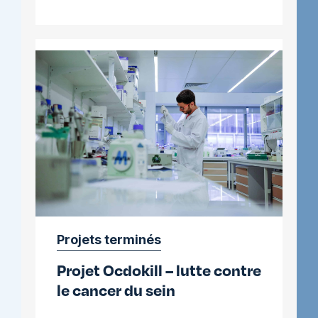
3D
Mimesis
–
lutte
contre
le
cancer
du
colon
Projets terminés
Projet Ocdokill – lutte contre
le cancer du sein