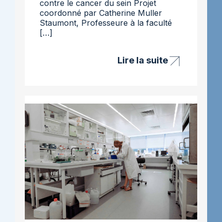
contre le cancer du sein Projet
coordonné par Catherine Muller
Staumont, Professeure à la faculté
[…]
Lire la suite
Projet
imagerie
multimodale
–
Lutte
contre
le
cancer
du
sein