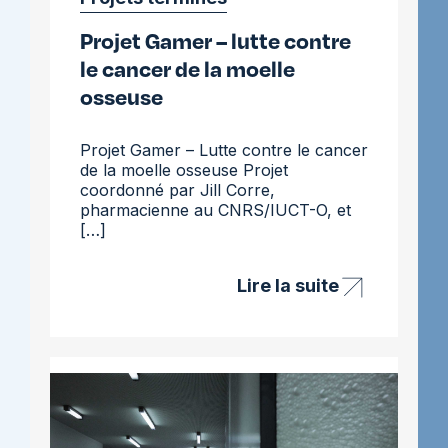
Projet Gamer – lutte contre
le cancer de la moelle
osseuse
Projet Gamer – Lutte contre le cancer
de la moelle osseuse Projet
coordonné par Jill Corre,
pharmacienne au CNRS/IUCT-O, et
[…]
Lire la suite
Projet
Gamer
–
lutte
contre
le
cancer
de