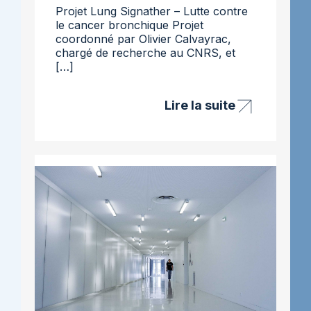
Projet Lung Signather – Lutte contre
le cancer bronchique Projet
coordonné par Olivier Calvayrac,
chargé de recherche au CNRS, et
[…]
Lire la suite
Projet
Lung
Signather
–
lutte
contre
le
cancer
bronchique