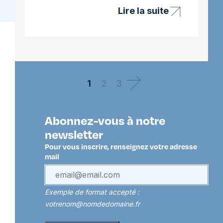
Lire la suite
Projet
Hijackaml
–
lutte
contre
la
leucémie
1
2
3
aigüe
myéloïde
Abonnez-vous à notre
newsletter
Pour vous inscrire, renseignez votre adresse
mail
Exemple de format accepté :
votrenom@nomdedomaine.fr