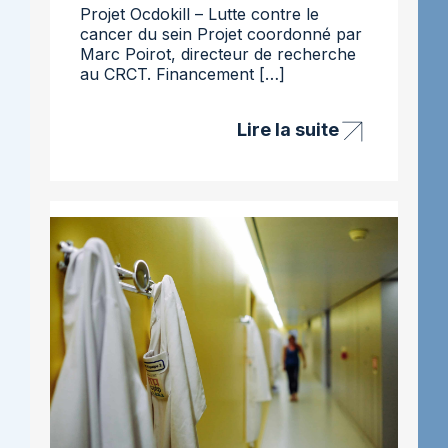
Projet Ocdokill – Lutte contre le
cancer du sein Projet coordonné par
Marc Poirot, directeur de recherche
au CRCT. Financement […]
Lire la suite
Projet
Ocdokill
–
lutte
contre
le
cancer
du
sein