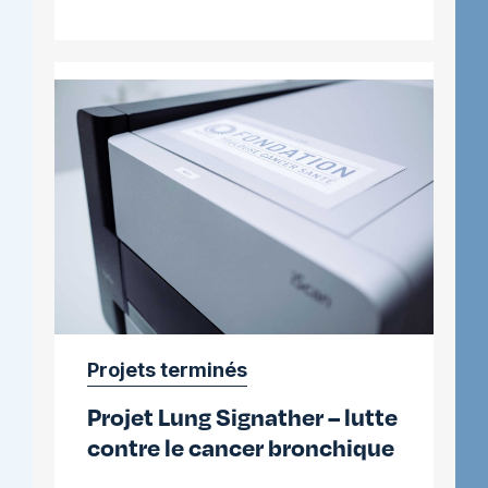
Asterofields
–
lutte
contre
le
glioblastome
Projets terminés
Projet Lung Signather – lutte
contre le cancer bronchique