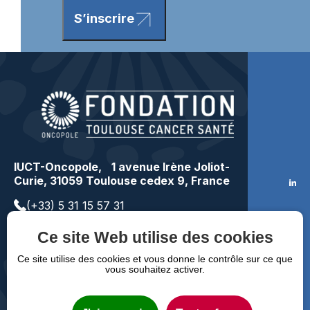
S’inscrire
IUCT-Oncopole, 1 avenue Irène Joliot-
Curie, 31059 Toulouse cedex 9, France
(+33) 5 31 15 57 31
contact@toulousecancer.fr
Ce site Web utilise des cookies
Faire un don
Ce site utilise des cookies et vous donne le contrôle sur ce que
vous souhaitez activer.
Mentions légales
RGPD
FAQ