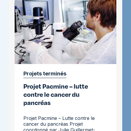
le
cancer
colorectal
métastatique
Projets terminés
Projet Pacmine – lutte
contre le cancer du
pancréas
Projet Pacmine – Lutte contre le
cancer du pancréas Projet
coordonné par Julie Guillermet-